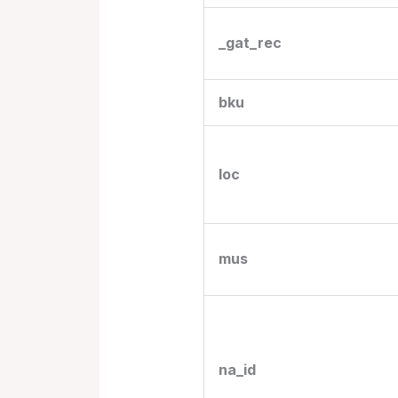
_gat_rec
bku
loc
mus
na_id