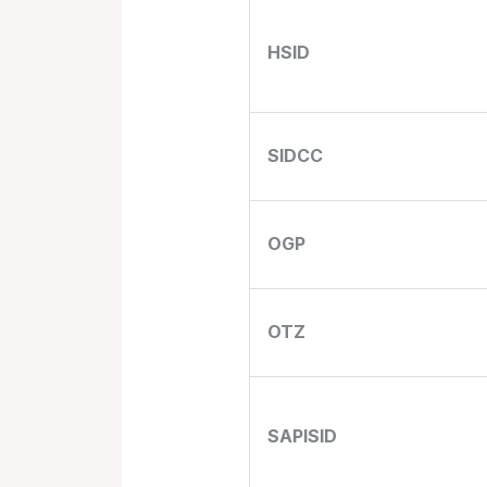
HSID
SIDCC
OGP
OTZ
SAPISID