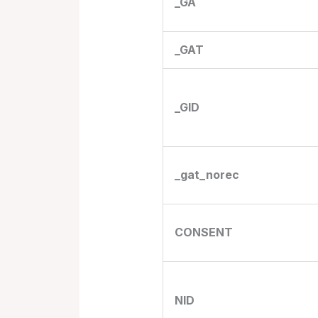
_GA
_GAT
_GID
_gat_norec
CONSENT
NID